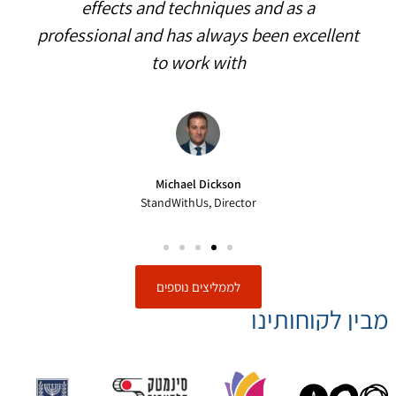
עו"ד דולפין דותן
אימון למכירות ולשיווק בינלאומי
לממליצים נוספים
מבין לקוחותינו