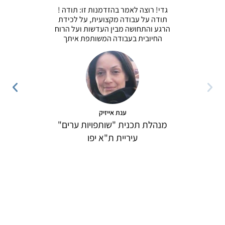
גדי! רוצה לאמר בהזדמנות זו: תודה !
כבעלת חבר
תודה על עבודה מקצועית, על לכידת
נעזרת
הרגע והתחושה מבין העדשות ועל הרוח
פרודוקטיב
החיובית בעבודה המשותפת איתך
והפקת קל
נחיתה ל
מודה לגד
המקצועי
ענת אייזיק
מנהלת תכנית "שותפויות ערים"
עיריית ת"א יפו
בעל