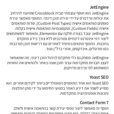
JetEngine
JetEngine הוא תוסף עוצמתי מבית Crocoblock שמיועד להרחיב
את יכולות וורדפרס על ידי יצירת תוכן דינמי. התוסף מאפשר יצירת
פוסטים מותאמים אישית (Custom Post Types), שדות מותאמים
אישית (Custom Fields), וטקסונומיות מותאמות אישית בקלות.
JetEngine עובד בצורה חלקה עם Elementor, ומאפשר למשתמשים
ליצור דפי אינטרנט דינמיים ומורכבים ללא צורך בידע מתקדם
בתכנות. התוסף מתאים במיוחד לאתרים עם דרישות תוכן מורכבות
כמו פורטלים, אינדקסים, אתרי נדל"ן ועוד.
JetEngine מספק גם כלי מתקדם לניהול תוכן דינמי, מה שמאפשר
לעצב תבניות מתקדמות עבור תוכן שונה באתר ולהתאים את החוויות
המשתמש לפי צרכים מדויקים.
Yoast SEO
Yoast SEO הוא אחד התוספים הפופולריים ביותר לקידום אתרים. הוא
מסייע לשפר את דירוג האתר במנועי החיפוש על ידי מתן המלצות
ותכונות אופטימיזציה מתקדמות.
Contact Form 7
תוסף זה מאפשר ליצור טפסי יצירת קשר בהתאמה אישית ולשלב
אותם באתר בקלות. הוא מציע אפשרויות התאמה מגוונות ומאפשר