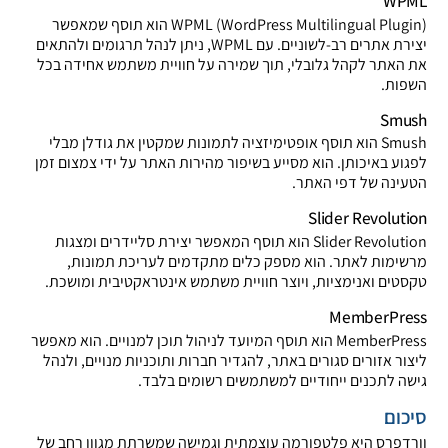
WPML
WPML (WordPress Multilingual Plugin) הוא תוסף שמאפשר
יצירת אתרים רב-לשוניים. עם WPML, ניתן לנהל תרגומים ולהתאים
את האתר לקהל גלובלי, תוך שמירה על חוויית משתמש אחידה בכל
השפות.
Smush
Smush הוא תוסף אופטימיזציה לתמונות שמקטין את גודלן מבלי
לפגוע באיכותן. הוא מסייע בשיפור מהירות האתר על ידי צמצום זמן
הטעינה של דפי האתר.
Slider Revolution
Slider Revolution הוא תוסף המאפשר יצירת סליידרים ומצגות
מרשימות לאתר. הוא מספק כלים מתקדמים לעריכת תמונות,
טקסטים ואנימציות, ויוצר חוויית משתמש אינטראקטיבית ומושכת.
MemberPress
MemberPress הוא תוסף המיועד לניהול תוכן למנויים. הוא מאפשר
ליצור אזורים סגורים באתר, להגדיר חברות ותוכניות מנויים, ולנהל
גישה לתכנים ייחודיים למשתמשים רשומים בלבד.
סיכום
וורדפרס היא פלטפורמה עוצמתית וגמישה שמשרתת מגוון רחב של