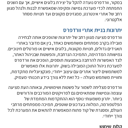
במקור, וורדפרס נועדה להקל על יצירת בלוגים אישיים, אך עם השנים
התפתחה לכדי מערכת גמישה ומקיפה שמאפשרת לבנות ולנהל מגוון
רחב של אתרי אינטרנט, ממגזינים מקוונים ועד חנויות מסחר
אלקטרוני.
יתרונות בניית אתרי וורדפרס
וורדפרס מציעה מגוון רחב של יתרונות שהופכים אותה לבחירה
מובילה בקרב מפתחים ומשתמשים כאחד, בין אם מדובר באתרי
תאגידים גדולים, חנויות מקוונות, בלוגים אישיים או פורטלים חינוכיים.
גמישותה המדהימה, התמיכה הנרחבת, והפשטות שבניהול האתר,
לצד האפשרות להרחבה באמצעות תוספים, הופכים את וורדפרס
למערכת ניהול התוכן המובילה בשוק. יתרונות אלו מאפשרים
למשתמשים ליצור אתרים עם עיצוב ייחודי, פונקציונליות מתקדמת,
וחוויית משתמש מעולה – כל זאת ללא צורך בידע תכנותי מעמיק.
וורדפרס מצליחה לשמור על פשטות ושימושיות, ובאותה העת מציעה
עוצמה וגמישות שמתאימים גם לפרויקטים המורכבים והדורשים
ביותר. יתרון משמעותי נוסף הוא ההתקדמות המתמדת של
הפלטפורמה, המלווה בעדכונים שוטפים, תמיכה ממפתחים מרחבי
העולם, ומסגרת של קוד פתוח המאפשרת להתאים את המערכת לכל
צורך ייחודי.
קלות שימוש