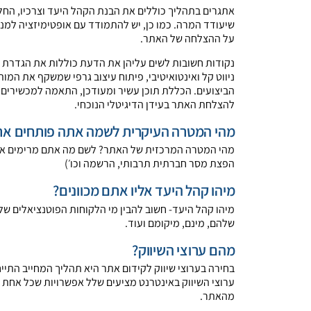
אתגרים בתהליך כוללים את הבנת הקהל היעד וצרכיו, החלטו
שיעודד המרה. כמו כן, יש להתמודד עם אופטימיזציה למנו
על ההצלחה של האת​​ר.
נקודות חשובות לשים עליהן את הדעת כוללות את הגדרת מ
ניווט קל ואינטואיטיבי, פיתוח עיצוב גרפי שמשקף את המו
הביצועים. הכללת תוכן עשיר ומעודכן, התאמה למכשירים ני
להצלחת האתר בעידן הדיגיטלי הנוכחי.
מהי המטרה העיקרית לשמה אתה פותחים א
מהי המטרה המרכזית של האתר? לשם מה אתם מרימים אותו
הפצת מסר חברתית תרבותי, הרשמה וכו׳)
מיהו קהל היעד אליו אתם מכוונים?
מיהו קהל היעד- חשוב להבין מי הלקוחות הפוטנציאלים שלכ
שלהם, מינם, מיקומם ועוד.
מהם ערוצי השיווק?​
בחירה בערוצי שיווק לקידום אתר היא תהליך המחייב התיי
ערוצי השיווק באינטרנט מציעים שלל אפשרויות שכל אחת מ
מהאתר.