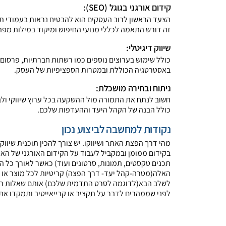
קידום אורגני בגוגל (SEO)
:
הצעד הראשון לרוב העסקים הוא להבטיח נראות בעמודי תוצ
זה דורש התאמה לכללי מנועי החיפוש ומיקוד במילות מפתח 
שיווק דיגיטלי
:
באסטרטגיה הכוללת ובמטרות הספציפיות של העס​​ק.
ניתוח ובחירה מושכלת
:
חשוב לנתח את התמורה מול ההשקעה בכל ערוץ שיווקי ולב
כולל הבנה של הקהל היעד וההעדפות של​​כם.
נקודות למחשבה לביצוע נכון
מהי דרך הפצת האתר ושיווקו. יש צורך להכין תוכנית שיו
בקידום ממומן ובמקביל לעבוד על הקידום האורגני של האת
תכנים טקסטים, תמונות, סרטונים ועוד) כאשר לאורך כל ה
האלה(מטרה-קהל יעד- דרך הפצה) קריטיות לכל מוצר או 
לשלב הבא(לדוגמה לסרט התדמית שלכם) אותם שאלות רלוו
לפני שממהרים לדבר על תקציב או קרייאייטיב ותמקדו את