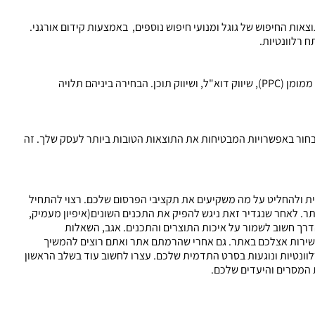
אות החיפוש של גוגל ומנועי חיפוש נוספים, באמצעות קידום אורגני.
רלוונטיו​​ת.
כולל שימוש בערוצים נוספים כמו רשתות חברתיות, פרסום ממומן (PPC), שיווק דוא"ל, ושיווק תוכן. הבחירה ביניהם תלויה
חור באפשרויות המבטיחות את התוצאות הטובות ביותר לעסק שלך. זה
וקית ולהחליט על מה משקיעים את תקציבי הפרסום שלכם. רצוי להתחיל
ר. לאחר שנגדיר זאת ניגש להפיק את התכנים השונים(איפיון מעמיק,
דרך חשוב לשמור על איכות התוצרים והתכנים. אגב, השאלות
שירות אצלכם באתר. גם אחרי שהרמתם אתר ואתם רוצים להמשיך
נטיות ונוגעות בסרט התדמית שלכם. עצרו לחשוב עוד בשלב הראשון
 המסרים והיעדים שלכם.