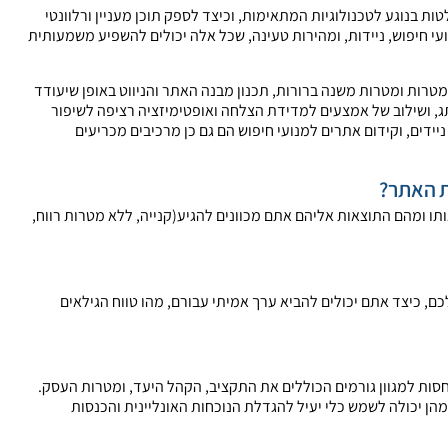
ת בנוגע לטכנולוגיות המתאימות, וכיצד לספק תוכן מעניין ורלוונטי
עי חיפוש, ניידות, ומהירות טעינה, שכל אלה יכולים להשפיע משמעותית
טרות ומטרות משנה ברורות, תכנון מבנה האתר והניווט באופן שיעודד
תג, ושילוב של אמצעים למדידת הצלחה ואופטימיזציה רציפה לשיפור
ידים, וקידום אתרים למנועי חיפוש הם גם כן מרכיבים מכריעים
ת האתר?
 ומהם התוצאות אליהם אתם מכוונים להגיע(קנייה, ללא מטרות רווח,
ם, כיצד אתם יכולים להביא ערך אמיתי עבורם, מהו טווח הגילאים
חסות למגוון גורמים הכוללים את התקציב, הקהל היעד, ומטרות העסק.
הן יכולה לשמש כלי יעיל להגדלת הנוכחות האונליינית והכנסות