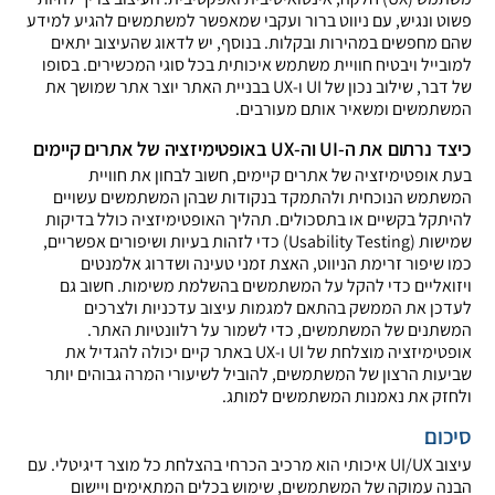
פשוט ונגיש, עם ניווט ברור ועקבי שמאפשר למשתמשים להגיע למידע
שהם מחפשים במהירות ובקלות. בנוסף, יש לדאוג שהעיצוב יתאים
למובייל ויבטיח חוויית משתמש איכותית בכל סוגי המכשירים. בסופו
של דבר, שילוב נכון של UI ו-UX בבניית האתר יוצר אתר שמושך את
המשתמשים ומשאיר אותם מעורבים.
כיצד נרתום את ה-UI וה-UX באופטימיזציה של אתרים קיימים
בעת אופטימיזציה של אתרים קיימים, חשוב לבחון את חוויית
המשתמש הנוכחית ולהתמקד בנקודות שבהן המשתמשים עשויים
להיתקל בקשיים או בתסכולים. תהליך האופטימיזציה כולל בדיקות
שמישות (Usability Testing) כדי לזהות בעיות ושיפורים אפשריים,
כמו שיפור זרימת הניווט, האצת זמני טעינה ושדרוג אלמנטים
ויזואליים כדי להקל על המשתמשים בהשלמת משימות. חשוב גם
לעדכן את הממשק בהתאם למגמות עיצוב עדכניות ולצרכים
המשתנים של המשתמשים, כדי לשמור על רלוונטיות האתר.
אופטימיזציה מוצלחת של UI ו-UX באתר קיים יכולה להגדיל את
שביעות הרצון של המשתמשים, להוביל לשיעורי המרה גבוהים יותר
ולחזק את נאמנות המשתמשים למותג.
סיכום
עיצוב UI/UX איכותי הוא מרכיב הכרחי בהצלחת כל מוצר דיגיטלי. עם
הבנה עמוקה של המשתמשים, שימוש בכלים המתאימים ויישום