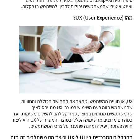
טיפוגרפיה ואייקונים. UI מתמקד ביצירת ממשק חזותי נעים
ואינטואיטיבי שהמשתמשים יכולים להבין ולהשתמש בו בקלות.
מהו UX (User Experience)?
UX, או חוויית המשתמש, מתאר את התחושה הכוללת והחוויות
שהמשתמש חווה בעת השימוש במוצר. UX מתייחס לאיך
שהמשתמשים מנווטים במוצר, כמה קל להם להשלים משימות, ועד
כמה הם מרוצים מהשימוש הכללי במוצר. המטרה של UX היא ליצור
חוויה פשוטה, יעילה ומהנה שתענה על צרכי המשתמשים.
ההבדלים המרכזיים בין UI ל-UX וכיצד הם משתלבים זה בזה