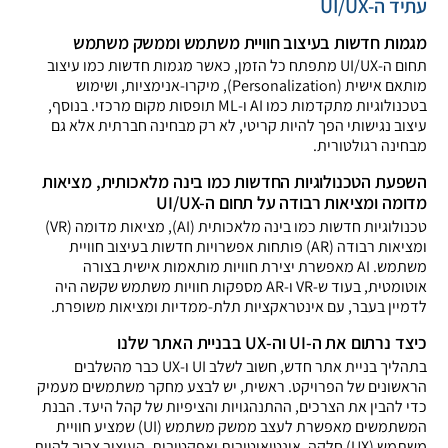
עתיד ה-UI/UX
מגמות חדשות בעיצוב חוויית משתמש וממשק משתמש
תחום ה-UI/UX מתפתח כל הזמן, כאשר מגמות חדשות כמו עיצוב
מותאם אישית (Personalization), מיקרו-אנימציות, ושימוש
בטכנולוגיות מתקדמות כמו AI ו-ML תופסות מקום מרכזי. בנוסף,
עיצוב נגישותי הפך להיות קריטי, לא רק מבחינה חברתית אלא גם
מבחינה רגולטורית.
השפעת הטכנולוגיות החדשות כמו בינה מלאכותית, מציאות
מדומה ומציאות רבודה על תחום ה-UI/UX
טכנולוגיות חדשות כמו בינה מלאכותית (AI), מציאות מדומה (VR)
ומציאות רבודה (AR) פותחות אפשרויות חדשות בעיצוב חוויית
משתמש. AI מאפשרת יצירת חוויות מותאמות אישית בצורה
אוטומטית, בעוד ש-VR ו-AR מספקות חוויות משתמש שקשה היה
לדמיין בעבר, עם אינטראקציות תלת-ממדיות ומציאות משופרת.
כיצד נרתום את ה-UI וה-UX בבניית האתר שלנו
בתהליך בניית אתר חדש, חשוב לשלב UI ו-UX כבר מהשלבים
הראשונים של הפרויקט. ראשית, יש לבצע מחקר משתמשים מעמיק
כדי להבין את הצרכים, ההתנהגויות והציפיות של קהל היעד. הבנת
המשתמשים מאפשרת לעצב ממשק משתמש (UI) שמציע חוויית
משתמש (UX) חלקה, אינטואיטיבית ואפקטיבית. העיצוב צריך להיות