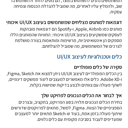
המשתמשים נהנים להשתמש במוצר, הם נוטים לחזור ולהשתמש בו
שוב, ולהמליץ עליו לאחרים, מה שמוביל להגדלת הכנסות וצמיחה
עסקית.
דוגמאות למותגים מצליחים שמשתמשים בעיצוב UI/UX איכותי
מותגים כמו Apple, Airbnb, ו-Spotify הם דוגמאות מובהקות
לעסקים שמשקיעים בעיצוב UI/UX איכותי. החוויות שהמותגים הללו
מספקים הן אינטואיטיביות, מרשימות ומותאמות בצורה מושלמת
לצרכים של המשתמשים, מה שמוביל להצלחתם.
כלים וטכנולוגיות לעיצוב UI/UX
סקירה של כלים פופולריים
בין הכלים הפופולריים לעיצוב UI/UX ניתן למצוא את Figma, Sketch,
ו-Adobe XD. כלים אלו מאפשרים למעצבים ליצור ממשקים דינמיים,
לשתף פעולה עם צוותים ולבצע בדיקות שמישות בקלות.
איך לבחור את הכלים הנכונים לפרויקט שלך
בחירת הכלים הנכונים תלויה בסוג הפרויקט, בתקציב, ובצרכים
הספציפיים של הצוות. Figma, למשל, מתאים לפרויקטים שדורשים
שיתוף פעולה בזמן אמת, בעוד ש-Sketch מתאים יותר למעצבים
שמעדיפים לעבוד בסביבה מקומית עם כלים נלווים.